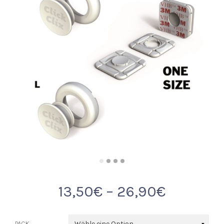
13,50
€
–
26,90
€
PACK