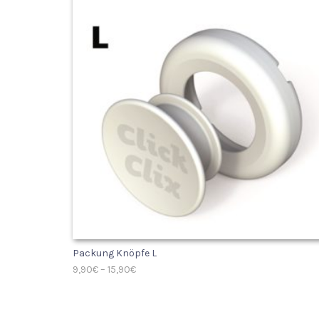
Packung Knöpfe L
9,90
€
–
15,90
€
AUSFÜHRUNG WÄHLEN